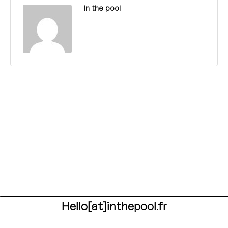
In the pool
Hello[at]inthepool.fr